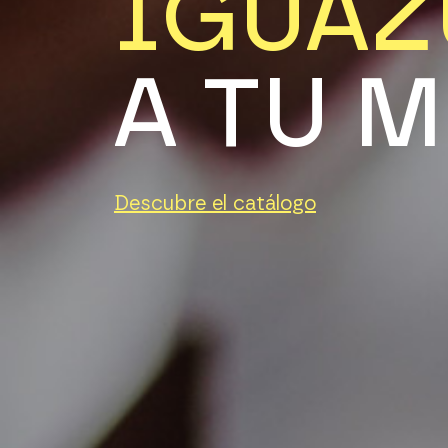
I
G
U
A
Z
A
T
U
M
Descubre el catálogo