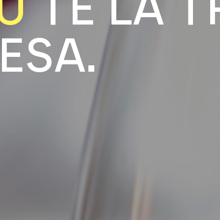
Ú
T
E
L
A
T
E
S
A
.