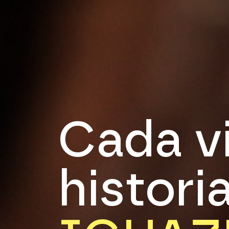
C
a
d
a
v
h
i
s
t
o
r
i