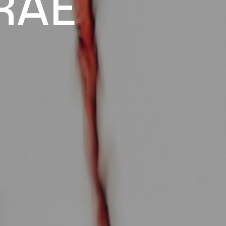
R
A
E