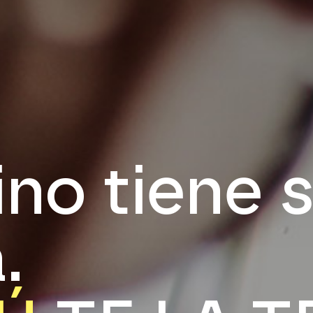
i
n
o
t
i
e
n
e
a
.